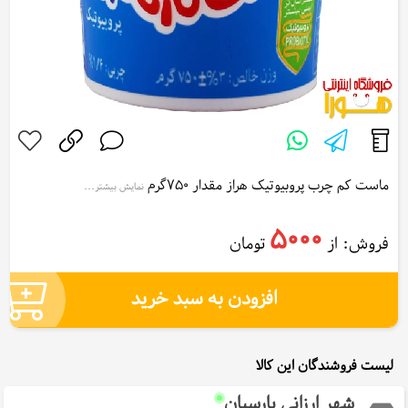
ماست کم چرب پروبیوتیک هراز مقدار 750گرم
نمایش بیشتر...
Haraz Probiotic Low Fat Yogurt 750gr
5000
فروش: از
تومان
افزودن به سبد خرید
لیست فروشندگان این کالا
شهر ارزانی پارسیان