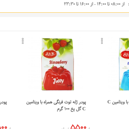
14:0 - از 16:00 تا 23:30
ندی‌ها
افزودن به لیست علاقه‌مندی‌ها
افزو
کپی لینک محصول
کپی
ارسال در تلگرام
ارسا
ارسال در واتس‌اپ
ارسا
پودر ژله بلوبری همراه با ویتامین C
پودر ژله توت فرنگی همراه با ویتامین
پودر ژ
C گل یخ 100 گرم
00
5500