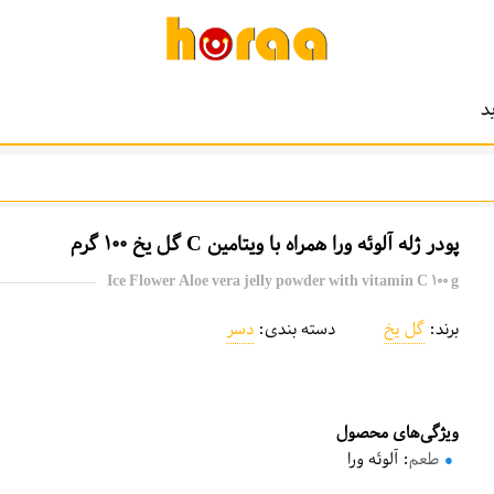
د
پودر ژله آلوئه ورا همراه با ویتامین C گل یخ 100 گرم
Ice Flower Aloe vera jelly powder with vitamin C 100 g
برند:
گل یخ
دسته بندی:
دسر
ویژگی‌های محصول
طعم
: آلوئه ورا