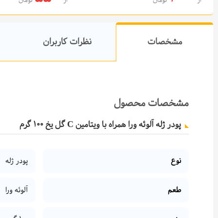
از
تومان
از
تومان
افزودن به سبد خرید
افزودن به سب
مشخصات
نظرات کاربران
مشخصات محصول
پودر ژله آلوئه ورا همراه با ویتامین C گل یخ 100 گرم
نوع
پودر ژله
طعم
آلوئه ورا