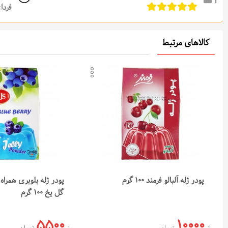
فردا: از 08:00 تا 0
کالاهای مرتبط
افزودن به لیست علاقه‌م
کپی لینک محصول
ارسال در تلگرام
ارسال در واتس‌اپ
پودر ژله آلبالو فرمند 100 گرم
گل یخ 100 گرم
5500
10000