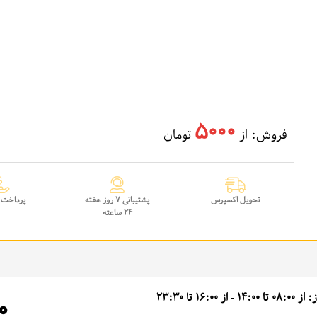
5000
فروش: از
تومان
تحویل اکسپرس
پشتیبانی 7 روز هفته
پرداخت 
24 ساعته
14:0 - از 16:00 تا 23:30
0