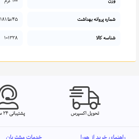
وزن
100 گرم
شماره پروانه بهداشت
45/ظ/1181
شناسه کالا
101328
تحویل اکسپرس
پشتیبانی 24 ساعته
راهنمای خرید از هورا
خدمات مشتریان