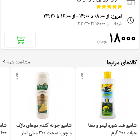
امروز: از 08:00 تا 14:00 - از 16:00 تا 23:30
فردا: از 16:00 تا 23:30
18000
تومان
کالاهای مرتبط
مشاهده همه
شامپو ضد شوره لیمو و نعنا
شامپو جوانه گندم موهای نازک
شامپ
حیات 400 گرم
و چرب صحت 300 میلی لیتر
400 گرم