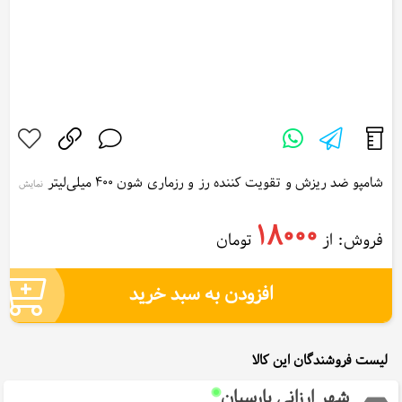
شامپو ضد ریزش و تقویت کننده رز و رزماری شون 400 میلی‌لیتر
نمایش
بیشتر...
Schon Anti-shedding shampoo and rose and rosemary booster
18000
فروش: از
تومان
400 ml
افزودن به سبد خرید
لیست فروشندگان این کالا
شهر ارزانی پارسیان