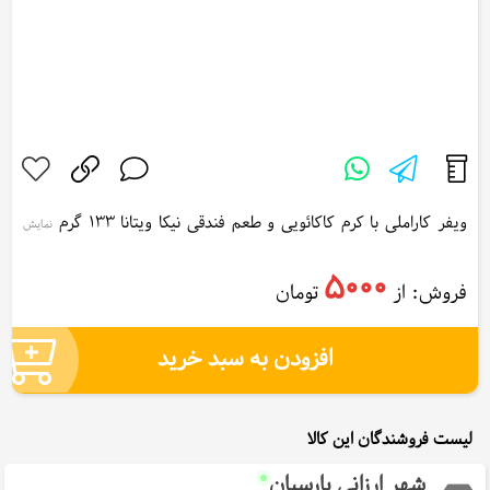
ویفر کاراملی با کرم کاکائویی و طعم فندقی نیکا ویتانا 133 گرم
نمایش
بیشتر...
Karameli wafer with cocoa cream and Nika Vitana hazelnut
5000
فروش: از
تومان
flavor 133 g
افزودن به سبد خرید
لیست فروشندگان این کالا
شهر ارزانی پارسیان