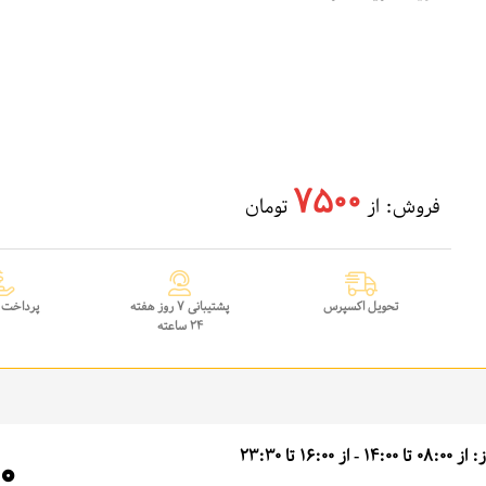
7500
فروش: از
تومان
تحویل اکسپرس
پشتیبانی 7 روز هفته
پرداخت 
24 ساعته
14:0 - از 16:00 تا 23:30
0