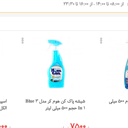
14:0 - از 16:00 تا 23:30
ندی‌ها
افزودن به لیست علاقه‌مندی‌ها
افزو
کپی لینک محصول
کپی
ارسال در تلگرام
ارسا
ارسال در واتس‌اپ
ارسا
مایع شیشه شوی لاکوم 500 میلی
شیشه پاک کن هوم کر مدل Blue 3
اسپ
In 1 حجم 500 میلی لیتر
الکل اتک 
000
7500