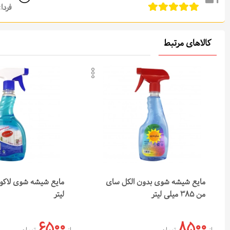
فردا: از 08:00 تا 0
کالاهای مرتبط
افزودن به لیست علاقه‌م
کپی لینک محصول
ارسال در تلگرام
ارسال در واتس‌اپ
مایع شیشه شوی بدون الکل سای
من 385 میلی لیتر
لیتر
6500
8500