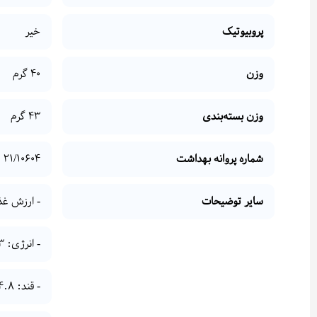
پروبیوتیک
خیر
وزن
40 گرم
وزن بسته‌بندی
43 گرم
شماره پروانه بهداشت
21/10604
سایر توضیحات
- ارزش غ
- انرژی: 179.3 کیلو کالری
- قند: 14.8 گرم