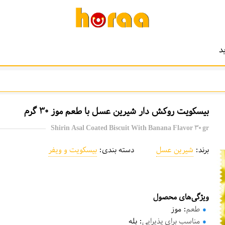
د
بیسکویت روکش دار شیرین عسل با طعم موز ۳0 گرم
Shirin Asal Coated Biscuit With Banana Flavor ۳0 gr
برند:
شیرین عسل
دسته بندی:
بیسکویت و ویفر
ویژگی‌های محصول
طعم
: موز
مناسب برای پذیرایی
: بله