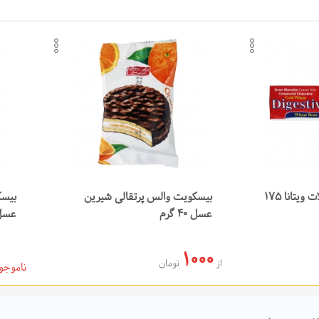
ندی‌ها
افزودن به لیست علاقه‌مندی‌ها
افزو
کپی لینک محصول
کپی
ارسال در تلگرام
ارسا
ارسال در واتس‌اپ
ارسا
دایجستیو روکش شکلات ویتانا 175
بیسکویت والس پرتقالی شیرین
بیسک
عسل 40 گرم
عسل 40 
1000
از
تومان
ناموجو
د خرید
افزودن به سبد خرید