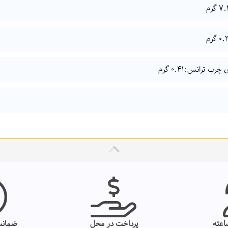
رب ترانس:0.41 گرم
پرداخت در محل
ضمانت