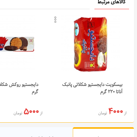
کالاهای مرتبط
افزودن به لیست علاقه‌م
کپی لینک محصول
ارسال در تلگرام
ارسال در واتس‌اپ
بیسکویت دایجستیو شکلاتی پانبک
آناتا 220 گرم
گرم
5000
4000
از
تومان
از
تومان
افزودن به سبد خرید
افزودن به سب