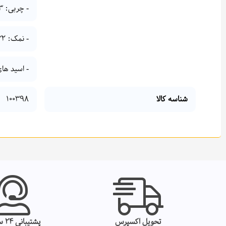
- چربی: 7.3 گرم
- نمک: 0.32 گرم
- اسید های چ
شناسه کالا
100398
تحویل اکسپرس
پشتیبانی 24 ساعته