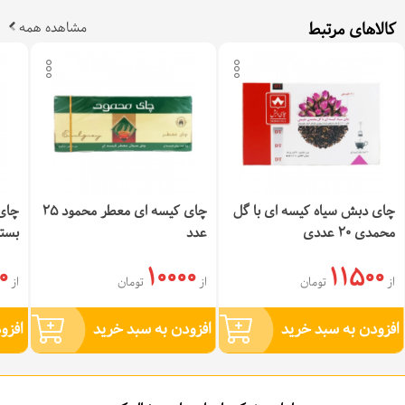
کالاهای مرتبط
مشاهده همه
چای دبش سیاه کیسه ای با گل
چای کیسه ای معطر محمود 25
چای 
محمدی 20 عددی
عدد
بسته 25 
0
10000
11500
از
تومان
از
تومان
از
افزودن به سبد خرید
افزودن به سبد خرید
افزو